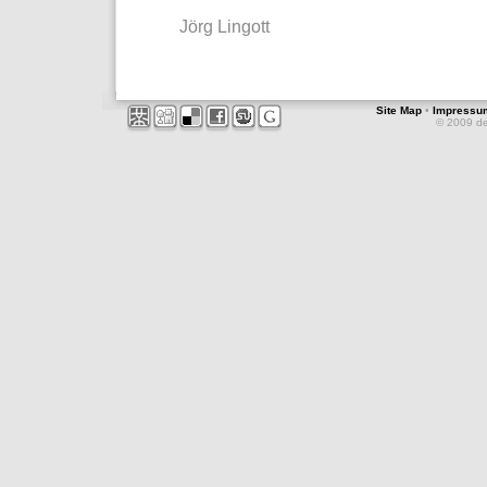
Jörg Lingott
Site Map
•
Impressu
© 2009 d