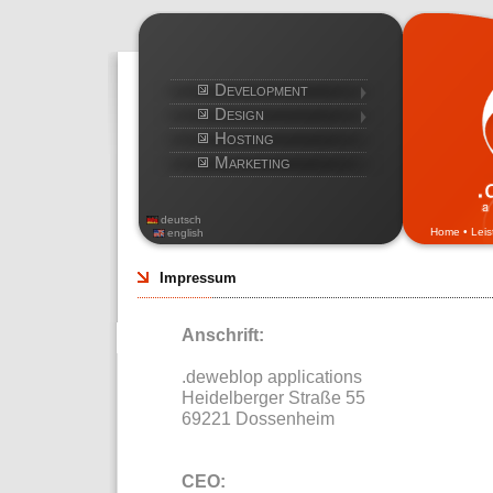
Development
Design
Hosting
Marketing
deutsch
Home
•
Lei
english
Impressum
Anschrift:
.deweblop applications
Heidelberger Straße 55
69221 Dossenheim
CEO: